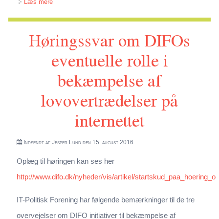
om Høringssvar om de gældende logningsregler med
Læs mere
henblik på udarbejdelse af evaluering
Høringssvar om DIFOs
eventuelle rolle i
bekæmpelse af
lovovertrædelser på
internettet
Indsendt af
Jesper Lund
den 15. august 2016
Oplæg til høringen kan ses her
http://www.difo.dk/nyheder/vis/artikel/startskud_paa_hoering_
IT-Politisk Forening har følgende bemærkninger til de tre
overvejelser om DIFO initiativer til bekæmpelse af