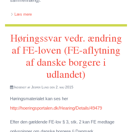
sammenhæng).
om Høringssvar om ændring af PET-loven og toldloven
Læs mere
(PNR-adgang til PET via SKAT)
Høringssvar vedr. ændring
af FE-loven (FE-aflytning
af danske borgere i
udlandet)
Indsendt af
Jesper Lund
den 2. maj 2015
Høringsmaterialet kan ses her
http://hoeringsportalen.dk/Hearing/Details/49479
Efter den gældende FE-lov § 3, stk. 2 kan FE medtage
oplysninger om danske borgere (i Danmark