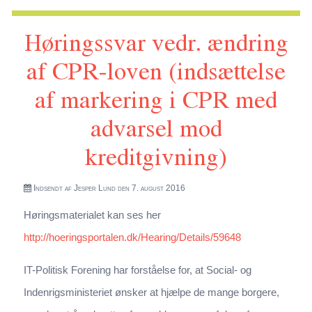
(kriminalisering af udtrykkelig billigelse af visse strafbare
Høringssvar vedr. ændring
handlinger i forbindelse med religiøs oplæring)
af CPR-loven (indsættelse
af markering i CPR med
advarsel mod
kreditgivning)
Indsendt af
Jesper Lund
den 7. august 2016
Høringsmaterialet kan ses her
http://hoeringsportalen.dk/Hearing/Details/59648
IT-Politisk Forening har forståelse for, at Social- og
Indenrigsministeriet ønsker at hjælpe de mange borgere,