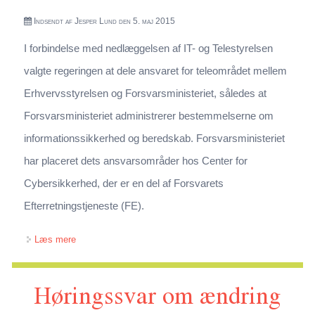
Indsendt af
Jesper Lund
den 5. maj 2015
I forbindelse med nedlæggelsen af IT- og Telestyrelsen
valgte regeringen at dele ansvaret for teleområdet mellem
Erhvervsstyrelsen og Forsvarsministeriet, således at
Forsvarsministeriet administrerer bestemmelserne om
informationssikkerhed og beredskab. Forsvarsministeriet
har placeret dets ansvarsområder hos Center for
Cybersikkerhed, der er en del af Forsvarets
Efterretningstjeneste (FE).
om Høringsssvar vedr. forslag til lov om net- og
Læs mere
informationssikkerhed
Høringssvar om ændring