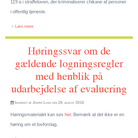
119 a i straffeloven, der kriminaliserer chikane af personer
i offentlig tjeneste.
om Høringssvar vedr. lovforslag om ændring af
Læs mere
straffeloven, lov om fuldbyrdelse af straf m.v. og
Høringssvar om de
forskellige andre love (Øget respekt for det offentlige rum,
offentlige myndigheder og personer i offentlig tjeneste
gældende logningsregler
m.v.)
med henblik på
udarbejdelse af evaluering
Indsendt af
Jesper Lund
den 26. august 2016
Høringsmaterialet kan ses
her
. Bemærk at det ikke er en
høring om et lovforslag.