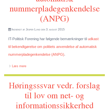
nummerpladegenkendelse
(ANPG)
Indsendt af
Jesper Lund
den 3. august 2015
IT-Politisk Forening har følgende bemærkninger til
udkast
til bekendtgørelse om politiets anvendelse af automatisk
nummerpladegenkendelse (ANPG)
.
om Høringssvar om udkast til bekendtgørelse om politiets
Læs mere
anvendelse af automatisk nummerpladegenkendelse
Høringsssvar vedr. forslag
(ANPG)
til lov om net- og
informationssikkerhed