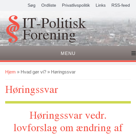
Søg
Ordliste
Privatlivspolitik
Links
RSS-feed
IT-Politisk
Forening
MENU
Du er her
Hjem
»
Hvad gør vi?
» Høringssvar
Høringssvar
Høringssvar vedr.
lovforslag om ændring af