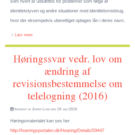
som hvert år udsættes for problemer som følge af
identitetstyveri og andre situationer med identitetsmisbrug,
hvor der eksempelvis uberettiget optages lån i deres navn.
om Høringssvar vedr. ændring af CPR-loven (indsættelse
Læs mere
af markering i CPR med advarsel mod kreditgivning)
Høringssvar vedr. lov om
ændring af
revisionsbestemmelse om
telelogning (2016)
Indsendt af
Jesper Lund
den 19. maj 2016
Høringsmaterialet kan ses her
http://hoeringsportalen.dk/Hearing/Details/59447