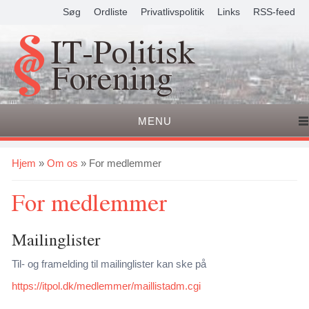
Søg
Ordliste
Privatlivspolitik
Links
RSS-feed
IT-Politisk
Forening
MENU
Du er her
Hjem
»
Om os
» For medlemmer
For medlemmer
Mailinglister
Til- og framelding til mailinglister kan ske på
https://itpol.dk/medlemmer/maillistadm.cgi