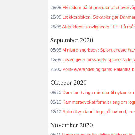
28/08
FE sidder på et monster af et overv
28/08
Lækkerbisken: Søkabler gør Danmark 
29/08
Afdækkede ulovligheder i FE: Få måne
September 2020
05/09
Ministre snorksov: Spiontjeneste havde
12/09
Loven giver forsvarets spioner vide
21/09
Politi-leverandør og paria: Palantirs 
Oktober 2020
08/10
Dom bør tvinge minister til nytænkni
09/10
Kammeradvokat forhaler sag om log
12/10
Spiontilsyn fandt tegn på lovbrud, me
November 2020
05/11
Ingen grænser for deling af elevdata
,