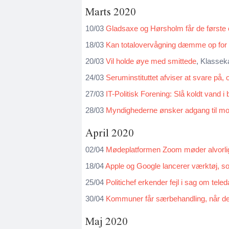
Marts 2020
10/03
Gladsaxe og Hørsholm får de første o
18/03
Kan totalovervågning dæmme op for c
20/03
Vil holde øye med smittede
, Klasse
24/03
Seruminstituttet afviser at svare på
27/03
IT-Politisk Forening: Slå koldt vand i 
28/03
Myndighederne ønsker adgang til mob
April 2020
02/04
Mødeplatformen Zoom møder alvorlig kr
18/04
Apple og Google lancerer værktøj, so
25/04
Politichef erkender fejl i sag om tele
30/04
Kommuner får særbehandling, når de
Maj 2020