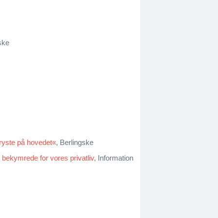
ske
 ryste på hovedet«
, Berlingske
 bekymrede for vores privatliv
, Information