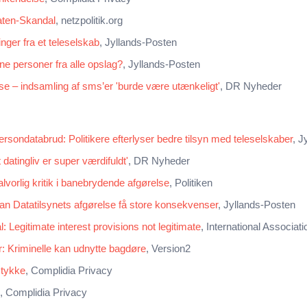
aten-Skandal
, netzpolitik.org
ninger fra et teleselskab
, Jyllands-Posten
ne personer fra alle opslag?
, Jyllands-Posten
else – indsamling af sms’er 'burde være utænkeligt'
, DR Nyheder
rsondatabrud: Politikere efterlyser bedre tilsyn med teleselskaber
, J
 datingliv er super værdifuldt'
, DR Nyheder
orlig kritik i banebrydende afgørelse
, Politiken
an Datatilsynets afgørelse få store konsekvenser
, Jyllands-Posten
: Legitimate interest provisions not legitimate
, International Associat
r: Kriminelle kan udnytte bagdøre
, Version2
mtykke
, Complidia Privacy
, Complidia Privacy