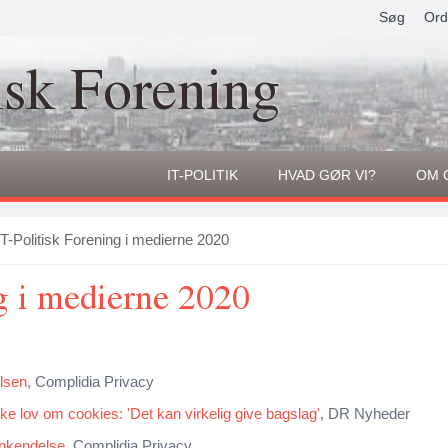
Søg
Ord
isk Forening
IT-POLITIK
HVAD GØR VI?
OM 
T-Politisk Forening i medierne 2020
g i medierne 2020
lsen
, Complidia Privacy
ke lov om cookies: 'Det kan virkelig give bagslag'
, DR Nyheder
enkendelse
, Complidia Privacy