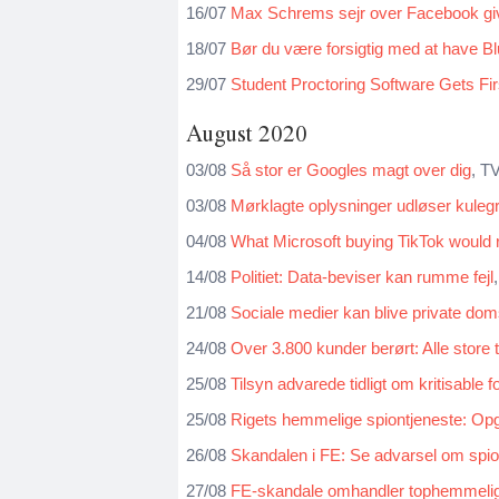
16/07
Max Schrems sejr over Facebook gi
18/07
Bør du være forsigtig med at have B
29/07
Student Proctoring Software Gets Fi
August 2020
03/08
Så stor er Googles magt over dig
, T
03/08
Mørklagte oplysninger udløser kulegra
04/08
What Microsoft buying TikTok would 
14/08
Politiet: Data-beviser kan rumme fejl
21/08
Sociale medier kan blive private dom
24/08
Over 3.800 kunder berørt: Alle store t
25/08
Tilsyn advarede tidligt om kritisable 
25/08
Rigets hemmelige spiontjeneste: Opgave
26/08
Skandalen i FE: Se advarsel om spi
27/08
FE-skandale omhandler tophemmeli