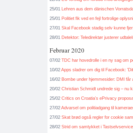
25/01
Lehren aus dem dänischen Vorratsd
25/01
Politiet fik ved en fejl fortrolige oplys
27/01
Skal Facebook stadig selv kunne fjer
28/01
Detektor: Teledirektør justerer udtal
Februar 2020
07/02
TDC har hovedrolle i en ny sag om pe
10/02
Apps sladrer om dig til Facebook: 'Dit
16/02
Bombe under hjemmesider: DMI får alv
20/02
Christian Schmidt undrede sig – nu k
25/02
Critics on Croatia's ePrivacy proposal
27/02
Advarsel om politiadgang til kamerae
27/02
Skat brød også regler for cookie sa
28/02
Strid om samtykket i Tastselvservice