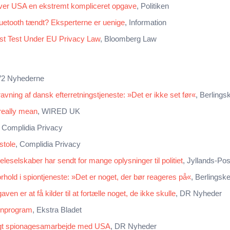
ver USA en ekstremt kompliceret opgave
, Politiken
luetooth tændt? Eksperterne er uenige
, Information
rst Test Under EU Privacy Law
, Bloomberg Law
V2 Nyhederne
vning af dansk efterretningstjeneste: »Det er ikke set før«
, Berlings
really mean
, WIRED UK
, Complidia Privacy
stole
, Complidia Privacy
eleselskaber har sendt for mange oplysninger til politiet
, Jyllands-Po
forhold i spiontjeneste: »Det er noget, der bør reageres på«
, Berlingsk
n er at få kilder til at fortælle noget, de ikke skulle
, DR Nyheder
onprogram
, Ekstra Bladet
gt spionagesamarbejde med USA
, DR Nyheder