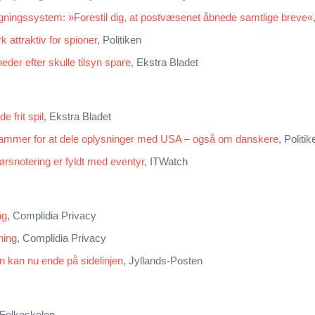
ågningssystem: »Forestil dig, at postvæsenet åbnede samtlige breve«
attraktiv for spioner
, Politiken
der efter skulle tilsyn spare
, Ekstra Bladet
 frit spil
, Ekstra Bladet
 rammer for at dele oplysninger med USA – også om danskere
, Politik
børsnotering er fyldt med eventyr
, ITWatch
ng
, Complidia Privacy
ning
, Complidia Privacy
n kan nu ende på sidelinjen
, Jyllands-Posten
 Folkeskolen