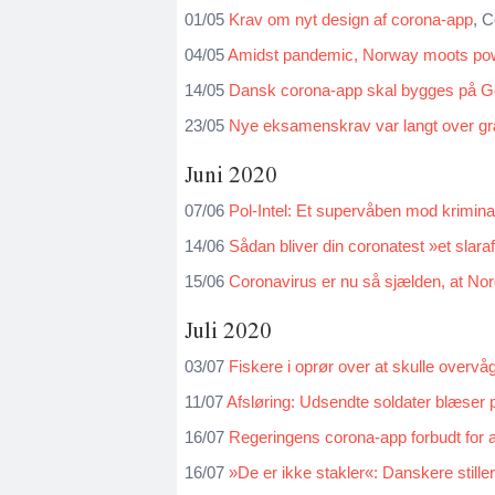
01/05
Krav om nyt design af corona-app
, 
04/05
Amidst pandemic, Norway moots pow
14/05
Dansk corona-app skal bygges på Go
23/05
Nye eksamenskrav var langt over græ
Juni 2020
07/06
Pol-Intel: Et supervåben mod kriminal
14/06
Sådan bliver din coronatest »et slaraf
15/06
Coronavirus er nu så sjælden, at Nor
Juli 2020
03/07
Fiskere i oprør over at skulle overvå
11/07
Afsløring: Udsendte soldater blæser
16/07
Regeringens corona-app forbudt for al
16/07
»De er ikke stakler«: Danskere stille