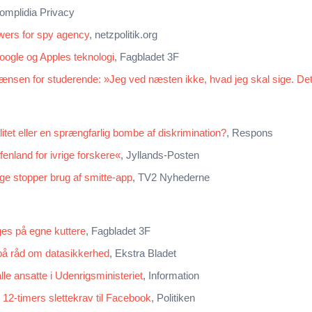
Complidia Privacy
ers for spy agency
, netzpolitik.org
ogle og Apples teknologi
, Fagbladet 3F
nsen for studerende: »Jeg ved næsten ikke, hvad jeg skal sige. Det
itet eller en sprængfarlig bombe af diskrimination?
, Respons
fenland for ivrige forskere«
, Jyllands-Posten
ge stopper brug af smitte-app
, TV2 Nyhederne
ges på egne kuttere
, Fagbladet 3F
 på råd om datasikkerhed
, Ekstra Bladet
le ansatte i Udenrigsministeriet
, Information
r 12-timers slettekrav til Facebook
, Politiken