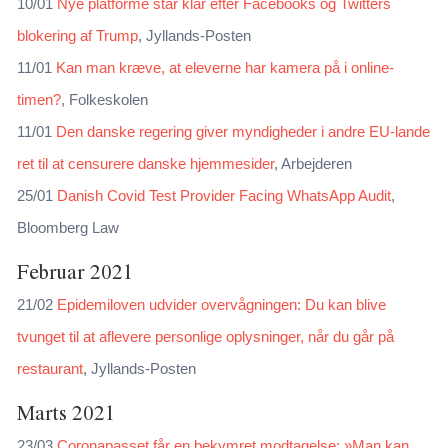
10/01
Nye platforme står klar efter Facebooks og Twitters
blokering af Trump
, Jyllands-Posten
11/01
Kan man kræve, at eleverne har kamera på i online-
timen?
, Folkeskolen
11/01
Den danske regering giver myndigheder i andre EU-lande
ret til at censurere danske hjemmesider
, Arbejderen
25/01
Danish Covid Test Provider Facing WhatsApp Audit
,
Bloomberg Law
Februar 2021
21/02
Epidemiloven udvider overvågningen: Du kan blive
tvunget til at aflevere personlige oplysninger, når du går på
restaurant
, Jyllands-Posten
Marts 2021
23/03
Coronapasset får en bekymret modtagelse: »Man kan