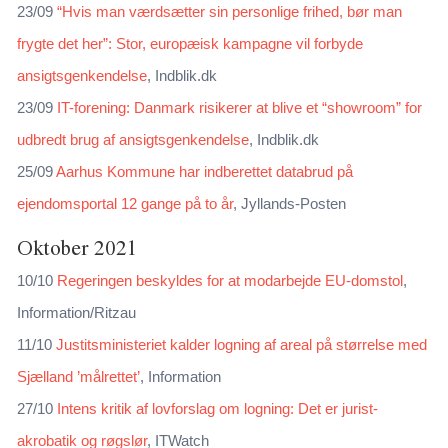
23/09
“Hvis man værdsætter sin personlige frihed, bør man
frygte det her”: Stor, europæisk kampagne vil forbyde
ansigtsgenkendelse
, Indblik.dk
23/09
IT-forening: Danmark risikerer at blive et “showroom” for
udbredt brug af ansigtsgenkendelse
, Indblik.dk
25/09
Aarhus Kommune har indberettet databrud på
ejendomsportal 12 gange på to år
, Jyllands-Posten
Oktober 2021
10/10
Regeringen beskyldes for at modarbejde EU-domstol
,
Information/Ritzau
11/10
Justitsministeriet kalder logning af areal på størrelse med
Sjælland ’målrettet’
, Information
27/10
Intens kritik af lovforslag om logning: Det er jurist-
akrobatik og røgslør
, ITWatch