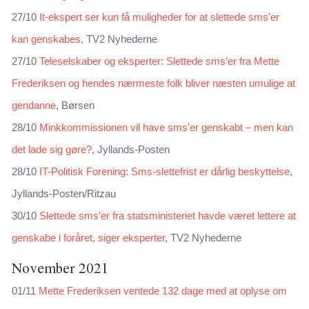
27/10
It-ekspert ser kun få muligheder for at slettede sms'er
kan genskabes
, TV2 Nyhederne
27/10
Te­le­sel­ska­ber og eks­per­ter: Slet­te­de sms’er fra Met­te
Fre­de­rik­sen og hen­des nær­me­ste folk bli­ver næ­sten umu­li­ge at
gen­dan­ne
, Børsen
28/10
Minkkommissionen vil have sms'er genskabt – men kan
det lade sig gøre?
, Jyllands-Posten
28/10
IT-Politisk Forening: Sms-slettefrist er dårlig beskyttelse
,
Jyllands-Posten/Ritzau
30/10
Slettede sms'er fra statsministeriet havde været lettere at
genskabe i foråret, siger eksperter
, TV2 Nyhederne
November 2021
01/11
Mette Frederiksen ventede 132 dage med at oplyse om