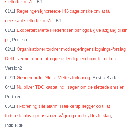
slettede sms'er
, BT
01/11
Regeringen ignorerede i 46 dage ønske om at få
genskabt slettede sms'er
, BT
01/11
Eksperter: Mette Frederiksen bør også give adgang til sin
pc
, Politiken
02/11
Organisationer tordner mod regeringens lognings-forslag:
Det bliver nemmere at logge uskyldige end dømte rockere
,
Version2
04/11
Gennemhuller Slette-Mettes forklaring
, Ekstra Bladet
04/11
Nu bliver TDC kastet ind i sagen om de slettede sms'er
,
Politiken
05/11
IT-forening slår alarm: Hækkerup lægger op til at
fortsætte ulovlig masseovervågning med nyt lovforslag
,
Indblik.dk