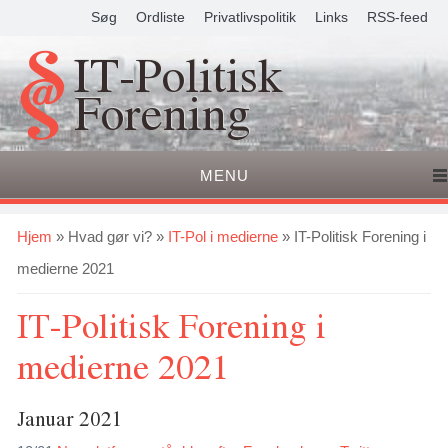
Søg
Ordliste
Privatlivspolitik
Links
RSS-feed
IT-Politisk
Forening
MENU
Du er her
Hjem
»
Hvad gør vi?
»
IT-Pol i medierne
» IT-Politisk Forening i
medierne 2021
IT-Politisk Forening i
medierne 2021
Januar 2021