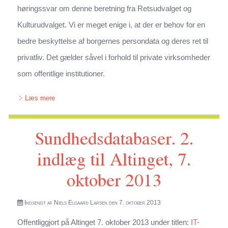
høringssvar om denne beretning fra Retsudvalget og
Kulturudvalget. Vi er meget enige i, at der er behov for en
bedre beskyttelse af borgernes persondata og deres ret til
privatliv. Det gælder såvel i forhold til private virksomheder
som offentlige institutioner.
om Høringsvar vedr. Beretning nr. 3 (nedsættelse af
Læs mere
parlamentarisk arbejdsgruppe for datasikkerhed)
Sundhedsdatabaser. 2.
indlæg til Altinget, 7.
oktober 2013
Indsendt af
Niels Elgaard Larsen
den 7. oktober 2013
Offentliggjort på Altinget 7. oktober 2013 under titlen:
IT-