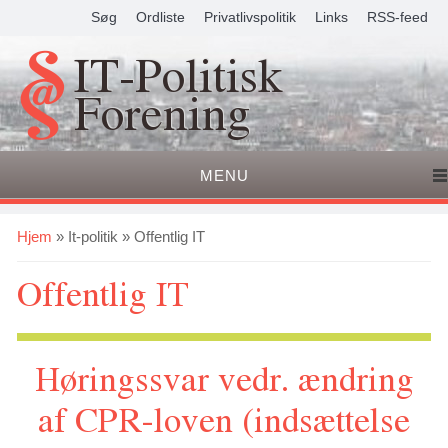
Søg
Ordliste
Privatlivspolitik
Links
RSS-feed
IT-Politisk
Forening
MENU
Du er her
Hjem
»
It-politik
» Offentlig IT
Offentlig IT
Høringssvar vedr. ændring
af CPR-loven (indsættelse