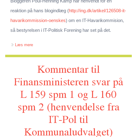
Bloggeren Poul-Henning Kamp har henvendt for en
reaktion på hans blogindlæg (
http://ing.dk/artikel/126508-it-
havarikommission-oenskes
) om en IT-Havarikommision,
så bestyrelsen i IT-Politisk Forening har set på det.
om Tanker om IT-havarikommision
Læs mere
Kommentar til
Finansministeren svar på
L 159 spm 1 og L 160
spm 2 (henvendelse fra
IT-Pol til
Kommunaludvalget)