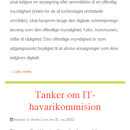
skal indgive en ansøgning eller anmeldelse til en offentlig
myndighed (inden for de af lovforslaget omfattede
områder), skal borgeren bruge den digitale selvbetjenings­
løsning som den offentlige myndighed, f.eks. kommunen,
stiller til rådighed. Den offentlige myndighed er som
udgangspunkt forpligtet til at afvise ansøgninger som ikke
indgives digitalt.
om Høringssvar vedrørende udkast til forslag til lov om
Læs mere
ændring af forskellige love som følge af indførelse af
Tanker om IT-
obligatorisk digital selvbetjening for borgere (Overgang til
obligatorisk digital selvbetjening for borgere i bølge 2)
havarikommision
Indsendt af
Jesper Lund
den 31. maj 2012