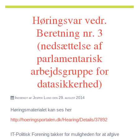
af markering i CPR med advarsel mod kreditgivning)
Høringsvar vedr.
Beretning nr. 3
(nedsættelse af
parlamentarisk
arbejdsgruppe for
datasikkerhed)
Indsendt af
Jesper Lund
den 29. august 2014
Høringsmaterialet kan ses her
http://hoeringsportalen.dk/Hearing/Details/37892
IT-Politisk Forening takker for muligheden for at afgive