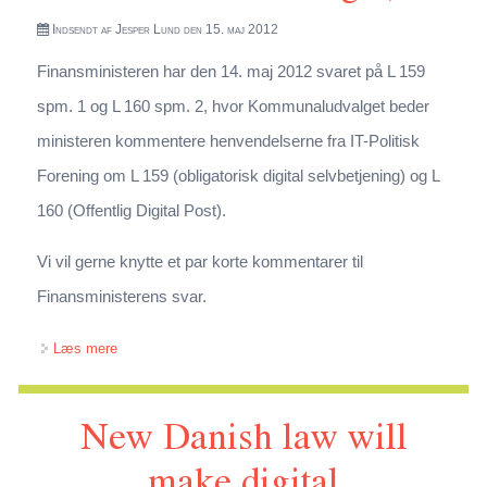
Indsendt af
Jesper Lund
den 15. maj 2012
Finansministeren har den 14. maj 2012 svaret på L 159
spm. 1 og L 160 spm. 2, hvor Kommunaludvalget beder
ministeren kommentere henvendelserne fra IT-Politisk
Forening om L 159 (obligatorisk digital selvbetjening) og L
160 (Offentlig Digital Post).
Vi vil gerne knytte et par korte kommentarer til
Finansministerens svar.
om Kommentar til Finansministeren svar på L 159 spm 1
Læs mere
og L 160 spm 2 (henvendelse fra IT-Pol til
New Danish law will
Kommunaludvalget)
make digital