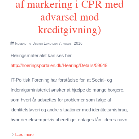
af markering i CPR med
advarsel mod
kreditgivning)
Indsendt af
Jesper Lund
den 7. august 2016
Høringsmaterialet kan ses her
http://hoeringsportalen.dk/Hearing/Details/59648
IT-Politisk Forening har forståelse for, at Social- og
Indenrigsministeriet ønsker at hjælpe de mange borgere,
som hvert år udsættes for problemer som følge af
identitetstyveri og andre situationer med identitetsmisbrug,
hvor der eksempelvis uberettiget optages lån i deres navn.
om Høringssvar vedr. ændring af CPR-loven (indsættelse
Læs mere