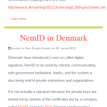
http://www.ft.dk/samling/20111/lovforslag/L160/spm/2/index.htm
om Henvendelse fra IT-Politisk Forening om lovforslag L
Læs mere
160 om Offentlig Digital Post
NemID in Denmark
Indsendt af
Niels Elgaard Larsen
den 10. januar 2012
Denmark have introduced a new so called digital
signature, NemID to be used by citizens communicating
with government institutions, banks, and the system is
also being sold to private enterprises and organizations.
It is not actually a signature because the private keys are
stored not by owners of the certificates but by a company
called
DanID
owned by
Nets
(Danish and Norwegian