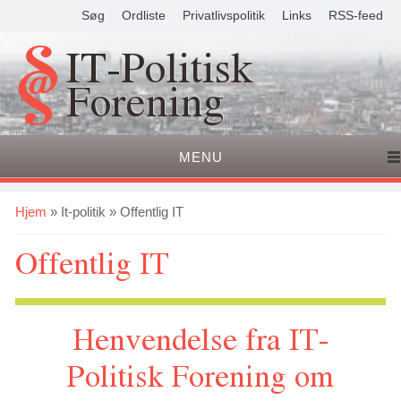
Søg
Ordliste
Privatlivspolitik
Links
RSS-feed
IT-Politisk
Forening
MENU
Du er her
Hjem
»
It-politik
» Offentlig IT
Offentlig IT
Henvendelse fra IT-
Politisk Forening om