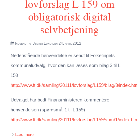
lovforslag L 159 om
obligatorisk digital
selvbetjening
Indsendt af
Jesper Lund
den 24. april 2012
Nedenstående henvendelse er sendt til Folketingets
kommunaludvalg, hvor den kan læses som bilag 3 til L
159
http://www.ft.dk/samling/20111/lovforslag/L159/bilag/3/index.htm
Udvalget har bedt Finansministeren kommentere
henvendelsen (spørgsmål 1 til L 159)
http://www.ft.dk/samling/20111/lovforslag/L159/spm/1/index.htm
om Henvendelse fra IT-Politisk Forening om lovforslag L
Læs mere