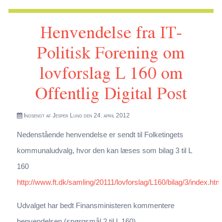
159 om obligatorisk digital selvbetjening
Henvendelse fra IT-
Politisk Forening om
lovforslag L 160 om
Offentlig Digital Post
Indsendt af
Jesper Lund
den 24. april 2012
Nedenstående henvendelse er sendt til Folketingets
kommunaludvalg, hvor den kan læses som bilag 3 til L
160
http://www.ft.dk/samling/20111/lovforslag/L160/bilag/3/index.htm
Udvalget har bedt Finansministeren kommentere
henvendelsen (spørgsmål 2 til L 160)