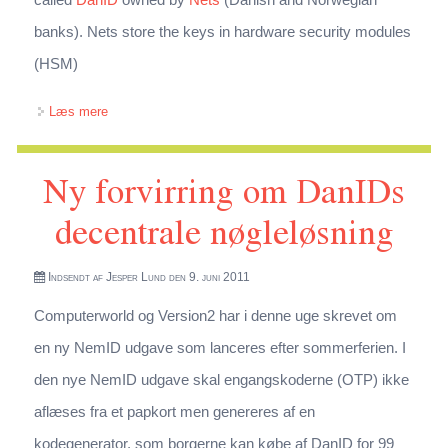
banks). Nets store the keys in hardware security modules
(HSM)
om NemID in Denmark
Læs mere
Ny forvirring om DanIDs
decentrale nøgleløsning
Indsendt af
Jesper Lund
den 9. juni 2011
Computerworld og Version2 har i denne uge skrevet om
en ny NemID udgave som lanceres efter sommerferien. I
den nye NemID udgave skal engangskoderne (OTP) ikke
aflæses fra et papkort men genereres af en
kodegenerator, som borgerne kan købe af DanID for 99