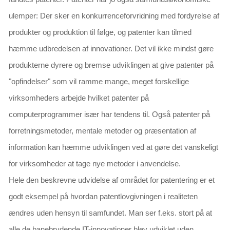
ulemper: Der sker en konkurrenceforvridning med fordyrelse af
produkter og produktion til følge, og patenter kan tilmed
hæmme udbredelsen af innovationer. Det vil ikke mindst gøre
produkterne dyrere og bremse udviklingen at give patenter på
"opfindelser" som vil ramme mange, meget forskellige
virksomheders arbejde hvilket patenter på
computerprogrammer især har tendens til. Også patenter på
forretningsmetoder, mentale metoder og præsentation af
information kan hæmme udviklingen ved at gøre det vanskeligt
for virksomheder at tage nye metoder i anvendelse.
Hele den beskrevne udvidelse af området for patentering er et
godt eksempel på hvordan patentlovgivningen i realiteten
ændres uden hensyn til samfundet. Man ser f.eks. stort på at
alle de banebrydende IT-innovationer blev udviklet
uden