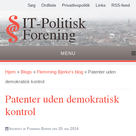
Søg
Ordliste
Privatlivspolitik
Links
RSS-feed
IT-Politisk
Forening
MENU
Du er her
Hjem
»
Blogs
»
Flemming Bjerke's blog
» Patenter uden
demokratisk kontrol
Patenter uden demokratisk
kontrol
Indsendt af
Flemming Bjerke
den 20. maj 2014