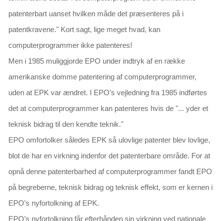
patenterbart uanset hvilken måde det præsenteres på i
patentkravene."
Kort sagt, lige meget hvad, kan
computerprogrammer ikke patenteres!
Men i 1985 muliggjorde EPO under indtryk af en række
amerikanske domme patentering af computerprogrammer,
uden at EPK var ændret
. I EPO’s vejledning fra 1985 indførtes
det at computerprogrammer kan patenteres hvis de
"... yder et
teknisk bidrag til den kendte teknik."
EPO omfortolker således EPK så ulovlige patenter blev lovlige,
blot de har en virkning indenfor det patenterbare område. For at
opnå denne patenterbarhed af computerprogrammer fandt EPO
på begreberne, teknisk bidrag og teknisk effekt, som er kernen i
EPO’s nyfortolkning af EPK.
EPO’s nyfortolkning får efterhånden sin virkning ved nationale