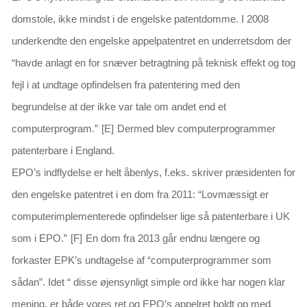
domstole, ikke mindst i de engelske patentdomme. I 2008
underkendte den engelske appelpatentret en underretsdom der
“
havde anlagt en for snæver betragtning på teknisk effekt og tog
fejl i at undtage opfindelsen fra patentering med den
begrundelse at der ikke var tale om andet end et
computerprogram.
”
[E]
Dermed blev computerprogrammer
patenterbare i England.
EPO’s indflydelse er helt åbenlys, f.eks. skriver præsidenten for
den engelske patentret i en dom fra 2011: “
Lovmæssigt er
computerimplementerede opfindelser lige så patenterbare i UK
som i EPO
.”
[F]
En dom fra 2013 går endnu længere og
forkaster EPK’s undtagelse af “computerprogrammer som
sådan”. Idet
“ disse øjensynligt simple ord ikke har nogen klar
mening, er både vores ret og EPO’s appelret holdt op med