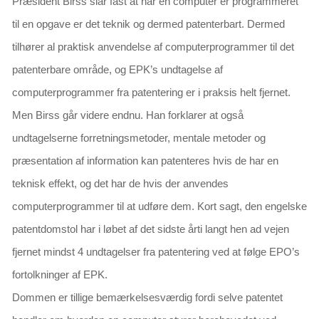
Præsident Birss slår fast at når en computer er programmeret
til en opgave er det teknik og dermed patenterbart. Dermed
tilhører al praktisk anvendelse af computerprogrammer til det
patenterbare område, og EPK’s undtagelse af
computerprogrammer fra patentering er
i praksis
helt fjernet.
Men Birss går videre endnu. Han forklarer at også
undtagelserne forretningsmetoder, mentale metoder og
præsentation af information kan patenteres hvis de har en
teknisk effekt, og det har de hvis der anvendes
computerprogrammer til at udføre dem. Kort sagt, den engelske
patentdomstol har i løbet af det sidste årti langt hen ad vejen
fjernet mindst 4 undtagelser fra patentering ved at følge EPO’s
fortolkninger af EPK.
Dommen er tillige bemærkelsesværdig fordi selve patentet