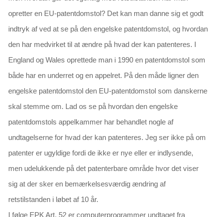
opretter en EU-patentdomstol? Det kan man danne sig et godt
indtryk af ved at se på den engelske patentdomstol, og hvordan
den har medvirket til at ændre på hvad der kan patenteres. I
England og Wales oprettede man i 1990 en patentdomstol som
både har en underret og en appelret. På den måde ligner den
engelske patentdomstol den EU-patentdomstol som danskerne
skal stemme om. Lad os se på hvordan
den engelske
patentdomstols appelkammer
har behandlet nogle af
undtagelserne for hvad der kan patenteres. Jeg ser ikke på om
patenter er ugyldige fordi de ikke er nye eller er indlysende,
men udelukkende på det patenterbare område hvor det viser
sig at der sker en bemærkelsesværdig ændring af
retstilstanden i løbet af 10 år.
I følge EPK Art. 52 er computerprogrammer undtaget fra