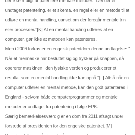
det ikke muligt at patentere mentale metoder:
“Det der er
undtaget patentering, er et skema, en regel eller en metode til at
udføre en mental handling, uanset om der foregår mentale trin
eller processer.
”
[K]
At en mental handling udføres af en
computer, gør ikke at metoden kan patenteres.
Men i 2009 forkaster en engelsk patentdom denne undtagelse: ”
Når et menneske har besluttet sig og trykker på knappen, så
opererer maskinen i den fysiske verden og producerer et
resultat som en mental handling ikke kan opnå
.“
[L]
Altså når en
computer udfører en mental metode, kan den godt patenteres i
England - selvom
både
computerprogrammer
og
mentale
metoder er undtaget fra patentering i følge EPK.
Særlig bemærkelsesværdig er en dom fra 2011 afsagt under
forsæde af præsidenten for den engelske patentret.
[M]