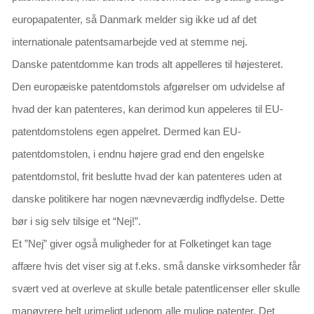
europapatenter, så Danmark melder sig ikke ud af det
internationale patentsamarbejde ved at stemme nej.
Danske patentdomme kan trods alt appelleres til højesteret.
Den europæiske patentdomstols afgørelser om udvidelse af
hvad der kan patenteres, kan derimod kun appeleres til EU-
patentdomstolens egen appelret.
Dermed kan EU-
patentdomstolen, i endnu højere grad end den engelske
patentdomstol, frit beslutte hvad der kan patenteres uden at
danske politikere har nogen nævneværdig indflydelse.
Dette
bør i sig selv tilsige et “Nej!”.
Et ”Nej” giver også muligheder for at Folketinget kan tage
affære hvis det viser sig at f.eks. små danske virksomheder får
svært ved at overleve at skulle betale patentlicenser eller skulle
manøvrere helt urimeligt udenom alle mulige patenter. Det