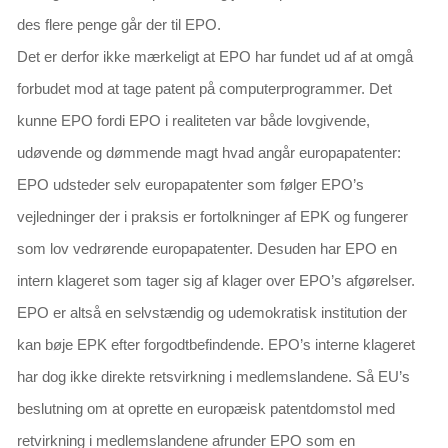
des flere penge går der til EPO.
Det er derfor ikke mærkeligt at EPO har fundet ud af at omgå
forbudet mod at tage patent på computerprogrammer. Det
kunne EPO fordi EPO i realiteten var både lovgivende,
udøvende og dømmende magt hvad angår europapatenter:
EPO udsteder selv europapatenter som følger EPO’s
vejledninger der i praksis er fortolkninger af EPK og fungerer
som lov vedrørende europapatenter. Desuden har EPO en
intern
klageret som tager sig af klager over EPO’s afgørelser.
EPO er altså en selvstændig og udemokratisk institution der
kan bøje EPK efter forgodtbefindende. EPO’s interne klageret
har dog ikke direkte retsvirkning i medlemslandene. Så EU’s
beslutning om at oprette en europæisk patentdomstol med
retvirkning i medlemslandene afrunder EPO som en