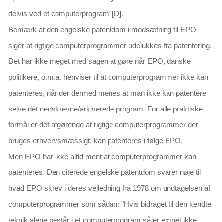
delvis ved et computerprogram
”
[D]
.
Bemærk at den engelske patentdom i modsætning til EPO
siger at rigtige computerprogrammer udelukkes fra patentering.
Det har ikke meget med sagen at gøre når EPO, danske
politikere, o.m.a. henviser til at computerprogrammer ikke kan
patenteres, når der dermed menes at man ikke kan patentere
selve det nedskrevne/arkiverede program. For alle praktiske
formål er det afgørende at rigtige computerprogrammer der
bruges erhvervsmæssigt, kan patenteres i følge EPO.
Men EPO har ikke altid ment at computerprogrammer kan
patenteres. Den citerede engelske patentdom svarer nøje til
hvad EPO skrev i deres vejledning fra 1978 om undtagelsen af
computerprogrammer som sådan:
"Hvis bidraget til den kendte
teknik alene består i et computerprogram så er emnet ikke