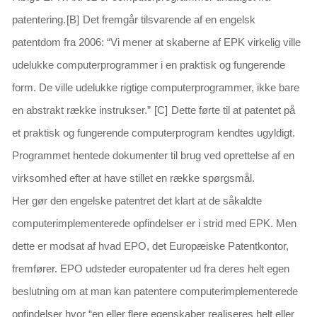
patentering.
[B]
Det fremgår tilsvarende af en engelsk
patentdom fra 2006: “
Vi mener at skaberne af EPK virkelig ville
udelukke computerprogrammer i en praktisk og fungerende
form. De ville udelukke rigtige computerprogrammer, ikke bare
en abstrakt række instrukser.
”
[C]
Dette førte til at patentet på
et praktisk og fungerende computerprogram kendtes ugyldigt.
Programmet hentede dokumenter til brug ved oprettelse af en
virksomhed efter at have stillet en række spørgsmål.
Her gør den engelske patentret det klart at de såkaldte
computerimplementerede opfindelser er i strid med EPK. Men
dette er modsat af hvad EPO, det Europæiske Patentkontor,
fremfører. EPO udsteder europatenter ud fra deres helt egen
beslutning om at man kan patentere computerimplementerede
opfindelser hvor “
en eller flere egenskaber realiseres helt eller