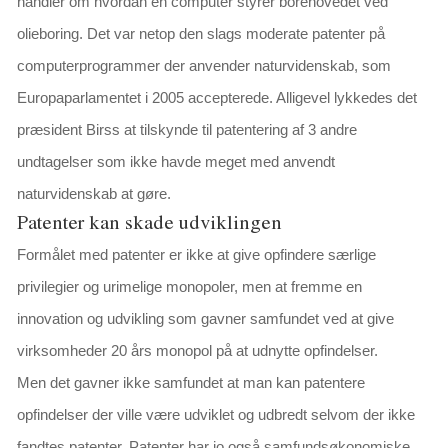
handler om hvordan en computer styrer borehovedet ved
olieboring. Det var netop den slags moderate patenter på
computerprogrammer der anvender naturvidenskab, som
Europaparlamentet i 2005 accepterede. Alligevel lykkedes det
præsident Birss at tilskynde til patentering af 3 andre
undtagelser som ikke havde meget med anvendt
naturvidenskab at gøre.
Patenter kan skade udviklingen
Formålet med patenter er
ikke
at give opfindere særlige
privilegier og urimelige monopoler, men at fremme en
innovation og udvikling som gavner
samfundet
ved at give
virksomheder 20 års monopol på at udnytte opfindelser.
Men det gavner
ikke
samfundet at man kan patentere
opfindelser der ville være udviklet og udbredt selvom der ikke
fandtes patenter. Patenter har jo også samfundsøkonomiske