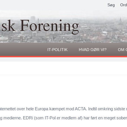
Søg
Ord
isk Forening
IT-POLITIK
HVAD GØR VI?
OM 
 internettet over hele Europa kæmpet mod ACTA. Indtil omkring sidste 
og medierne. EDRi (som IT-Pol er medlem af) har ført en meget sob