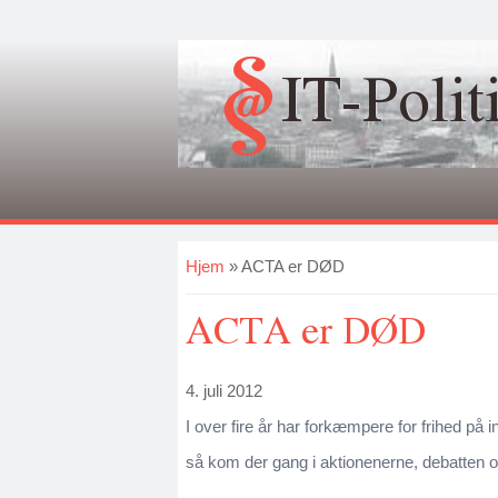
IT-Polit
Du er her
Hjem
» ACTA er DØD
ACTA er DØD
4. juli 2012
I over fire år har forkæmpere for frihed på
så kom der gang i aktionenerne, debatten 