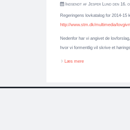
Indsendt af
Jesper Lund
den 16. 
Regeringens lovkatalog for 2014-15 
http://www.stm.dk/multimedia/lovgiv
Nedenfor har vi angivet de lovforslag
hvor vi formentlig vil skrive et hørin
Læs mere
om Lovforslag 2014-15 m