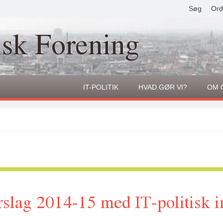
Søg
Ord
isk Forening
IT-POLITIK
HVAD GØR VI?
OM 
slag 2014-15 med IT-politisk 