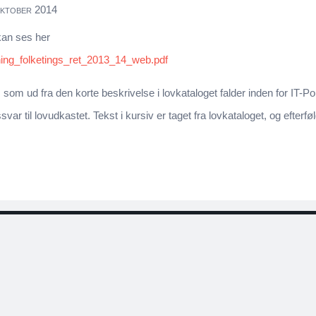
oktober 2014
kan ses her
ning_folketings_ret_2013_14_web.pdf
, som ud fra den korte beskrivelse i lovkataloget falder inden for IT-P
gssvar til lovudkastet. Tekst i kursiv er taget fra lovkataloget, og efte
ed IT-politisk indhold