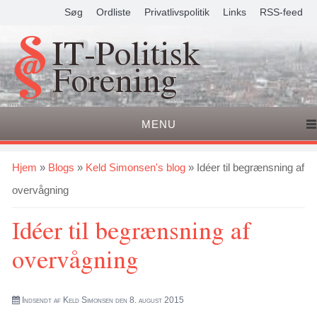
Søg
Ordliste
Privatlivspolitik
Links
RSS-feed
IT-Politisk
Forening
MENU
Du er her
Hjem
»
Blogs
»
Keld Simonsen's blog
» Idéer til begrænsning af
overvågning
Idéer til begrænsning af
overvågning
Indsendt af
Keld Simonsen
den 8. august 2015