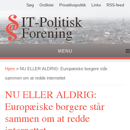
Søg
Ordliste
Privatlivspolitik
Links
RSS-feed
IT-Politisk
Forening
MENU
Du er her
Hjem
» NU ELLER ALDRIG: Europæiske borgere står
sammen om at redde internettet
NU ELLER ALDRIG:
Europæiske borgere står
sammen om at redde
internettet