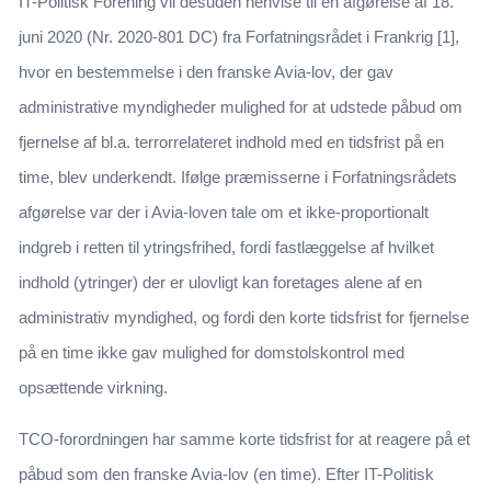
IT-Politisk Forening vil desuden henvise til en afgørelse af 18.
juni 2020 (Nr. 2020-801 DC) fra Forfatningsrådet i Frankrig [1],
hvor en bestemmelse i den franske Avia-lov, der gav
administrative myndigheder mulighed for at udstede påbud om
fjernelse af bl.a. terrorrelateret indhold med en tidsfrist på en
time, blev underkendt. Ifølge præmisserne i Forfatningsrådets
afgørelse var der i Avia-loven tale om et ikke-proportionalt
indgreb i retten til ytringsfrihed, fordi fastlæggelse af hvilket
indhold (ytringer) der er ulovligt kan foretages alene af en
administrativ myndighed, og fordi den korte tidsfrist for fjernelse
på en time ikke gav mulighed for domstolskontrol med
opsættende virkning.
TCO-forordningen har samme korte tidsfrist for at reagere på et
påbud som den franske Avia-lov (en time). Efter IT-Politisk