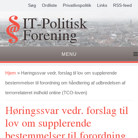
Søg
Ordliste
Privatlivspolitik
Links
RSS-feed
IT-Politisk
Forening
MENU
Du er her
Hjem
» Høringssvar vedr. forslag til lov om supplerende
bestemmelser til forordning om håndtering af udbredelsen af
terrorrelateret indhold online (TCO-loven)
Høringssvar vedr. forslag til
lov om supplerende
bestemmelser til forordning