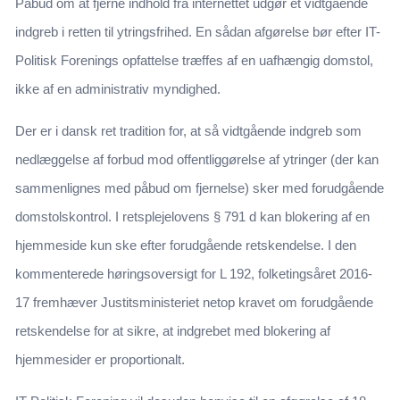
Påbud om at fjerne indhold fra internettet udgør et vidtgående
indgreb i retten til ytringsfrihed. En sådan afgørelse bør efter IT-
Politisk Forenings opfattelse træffes af en uafhængig domstol,
ikke af en administrativ myndighed.
Der er i dansk ret tradition for, at så vidtgående indgreb som
nedlæggelse af forbud mod offentliggørelse af ytringer (der kan
sammenlignes med påbud om fjernelse) sker med forudgående
domstolskontrol. I retsplejelovens § 791 d kan blokering af en
hjemmeside kun ske efter forudgående retskendelse. I den
kommenterede høringsoversigt for L 192, folketingsåret 2016-
17 fremhæver Justitsministeriet netop kravet om forudgående
retskendelse for at sikre, at indgrebet med blokering af
hjemmesider er proportionalt.