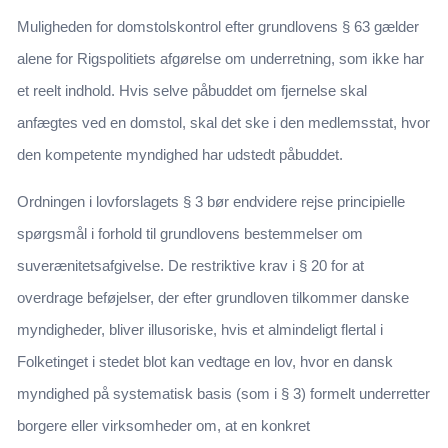
Muligheden for domstolskontrol efter grundlovens § 63 gælder
alene for Rigspolitiets afgørelse om underretning, som ikke har
et reelt indhold. Hvis selve påbuddet om fjernelse skal
anfægtes ved en domstol, skal det ske i den medlemsstat, hvor
den kompetente myndighed har udstedt påbuddet.
Ordningen i lovforslagets § 3 bør endvidere rejse principielle
spørgsmål i forhold til grundlovens bestemmelser om
suverænitetsafgivelse. De restriktive krav i § 20 for at
overdrage beføjelser, der efter grundloven tilkommer danske
myndigheder, bliver illusoriske, hvis et almindeligt flertal i
Folketinget i stedet blot kan vedtage en lov, hvor en dansk
myndighed på systematisk basis (som i § 3) formelt underretter
borgere eller virksomheder om, at en konkret