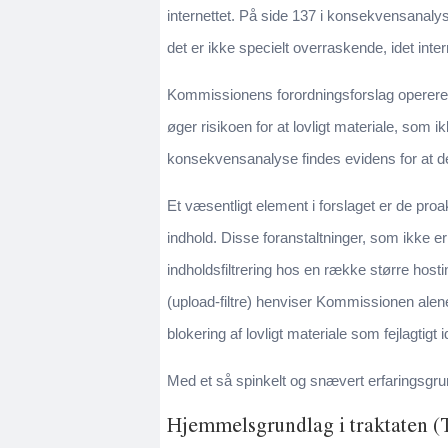
internettet. På side 137 i konsekvensanaly
det er ikke specielt overraskende, idet int
Kommissionens forordningsforslag opererer 
øger risikoen for at lovligt materiale, som
konsekvensanalyse findes evidens for at d
Et væsentligt element i forslaget er de pro
indhold. Disse foranstaltninger, som ikke er
indholdsfiltrering hos en række større hostin
(upload-filtre) henviser Kommissionen alene
blokering af lovligt materiale som fejlagtigt 
Med et så spinkelt og snævert erfaringsgrund
Hjemmelsgrundlag i traktaten 