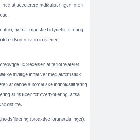
t med at accelerere radikaliseringen, men
 dag.
nfor), hvilket i ganske betydeligt omfang
kan ikke i Kommissionens egen
forebygge udbredelsen af terrorrelateret
ække frivillige initiativer med automatisk
teten af denne automatiske indholdsfiltrering
ing af risikoen for overblokering, altså
holdsfiltre.
ldsfiltrering (proaktive foranstaltninger).