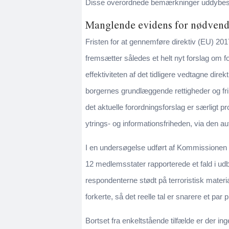
Disse overordnede bemærkninger uddybes i
Manglende evidens for nødvendi
Fristen for at gennemføre direktiv (EU) 2
fremsætter således et helt nyt forslag om f
effektiviteten af det tidligere vedtagne dir
borgernes grundlæggende rettigheder og f
det aktuelle forordningsforslag er særligt p
ytrings- og informationsfriheden, via den a
I en undersøgelse udført af Kommissionen v
12 medlemsstater rapporterede et fald i u
respondenterne stødt på terroristisk materi
forkerte, så det reelle tal er snarere et par 
Bortset fra enkeltstående tilfælde er der in