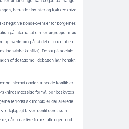
er. Terrorhandlinger kan begås på mange
ingen, herunder lastbiler og køkkenknive.
stærkt negative konsekvenser for borgernes
tion på internettet om terrorgrupper med
ære opmærksom på, at definitionen af en
læstinensiske konflikt). Debat på sociale
ingen af deltagerne i debatten har hensigt
per og internationale væbnede konflikter.
 forskningsmæssige formål bør beskyttes
fjerne terroristisk indhold er der allerede
le fejlagtigt bliver identificeret som
ærre, når proaktive foranstaltninger mod