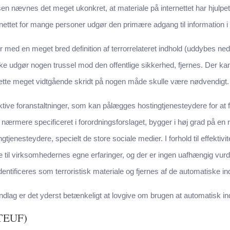
sen nævnes det meget ukonkret, at materiale på internettet har hjulpe
ernettet for mange personer udgør den primære adgang til information i
med en meget bred definition af terrorrelateret indhold (uddybes nede
 ikke udgør nogen trussel mod den offentlige sikkerhed, fjernes. Der 
ette meget vidtgående skridt på nogen måde skulle være nødvendigt.
aktive foranstaltninger, som kan pålægges hostingtjenesteydere for at 
 nærmere specificeret i forordningsforslaget, bygger i høj grad på en r
gtjenesteydere, specielt de store sociale medier. I forhold til effektivi
 til virksomhedernes egne erfaringer, og der er ingen uafhængig vurder
identificeres som terroristisk materiale og fjernes af de automatiske ind
lag er det yderst betænkeligt at lovgive om brugen at automatisk indho
(TEUF)