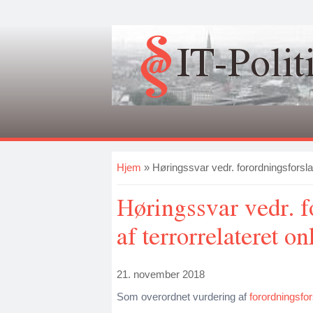
IT-Polit
Du er her
Hjem
» Høringssvar vedr. forordningsforsla
Høringssvar vedr. f
af terrorrelateret o
21. november 2018
Som overordnet vurdering af
forordningsfor