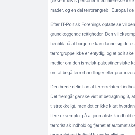
(eksempelvis personer med interesse for ke
måder, og en del terrorangreb i Europa i d
Efter IT-Politisk Forenings opfattelse vil d
grundlæggende rettigheder. Den vil eksempe
henblik på at borgerne kan danne sig deres
terrorgruppe ikke er entydig, og at politisk
medier om den israelsk-palæstinensiske konfl
om at begå terrorhandlinger eller promover
Den brede definition af terrorrelateret ind
Det fremgår ganske vist af betragtning 9, 
tilstrækkeligt, men det er ikke klart hvordan 
flere eksempler på at journalistisk indhold 
terroristisk indhold og fjernet af automatis
terrorrelateret indhold bliver lovpligtige.