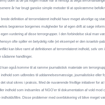
mi) uden at de på nogen måde har til hensigt at begå terrorhandling
e senere år har brugt ganske simple metoder til at opskræmme befolkn
en brede definition af terrorrelateret indhold have meget alvorlige og 
lvis begrænse borgernes muligheder for af egen drift at søge informa
 egen vurdering af disse terrorgrupper. I den forbindelse skal man v
e hensyn ofte spiller en betydelig rolle (et eksempel er den israelsk-pa
ikt kan blive ramt af definitionen af terrorrelateret indhold, selv om 
e sådanne handlinger.
hold kan også komme til at ramme journalistisk materiale om terrorgrup
at indhold som udbredes til uddannelsesmæssige, journalistiske eller
det skal sikres i praksis. Med de nuværende frivillige initiativer for at 
eller indhold som indsamles af NGO'er til dokumentation af vold mod civi
ke indholdsfiltre. Disse problemer med overblokering vil blive meget v