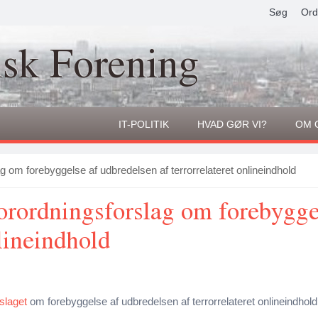
Søg
Ord
isk Forening
IT-POLITIK
HVAD GØR VI?
OM 
g om forebyggelse af udbredelsen af terrorrelateret onlineindhold
orordningsforslag om forebygge
nlineindhold
slaget
om forebyggelse af udbredelsen af terrorrelateret onlineindhold (