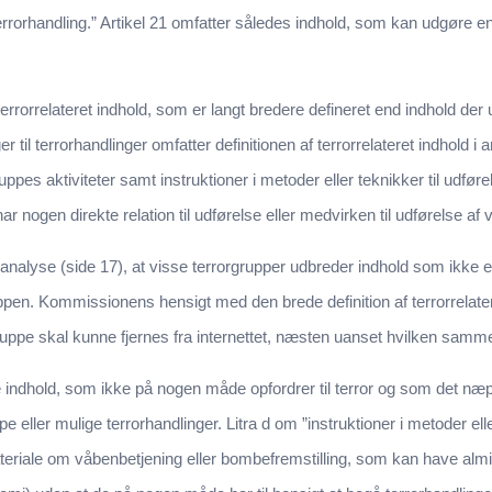
 terrorhandling.” Artikel 21 omfatter således indhold, som kan udgøre 
rrorrelateret indhold, som er langt bredere defineret end indhold der u
til terrorhandlinger omfatter definitionen af terrorrelateret indhold i arti
ppes aktiviteter samt instruktioner i metoder eller teknikker til udførels
r nogen direkte relation til udførelse eller medvirken til udførelse af 
se (side 17), at visse terrorgrupper udbreder indhold som ikke er vo
en. Kommissionens hensigt med den brede definition af terrorrelatere
uppe skal kunne fjernes fra internettet, næsten uanset hvilken samm
indhold, som ikke på nogen måde opfordrer til terror og som det næpp
uppe eller mulige terrorhandlinger. Litra d om ”instruktioner i metoder ell
riale om våbenbetjening eller bombefremstilling, som kan have almin