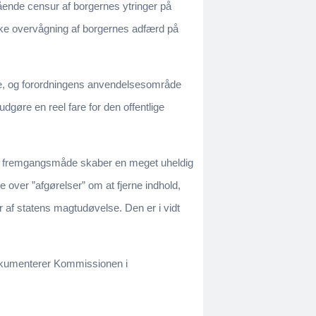
gående censur af borgernes ytringer på
iske overvågning af borgernes adfærd på
ere, og forordningens anvendelsesområde
udgøre en reel fare for den offentlige
enne fremgangsmåde skaber en meget uheldig
e over ”afgørelser” om at fjerne indhold,
r af statens magtudøvelse. Den er i vidt
 dokumenterer Kommissionen i