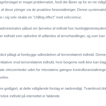
ingsforslaget er meget problematisk, fordi det åbner op for en ret vidt
g af disse ytringer via de proaktive foranstaltninger. Denne systemat
n i sig selv skabe en ”chilling effect” med selvcensur.
e administrative påbud om fjernelse af indhold hos hostingtjenesteyd
ver indhold som opfordrer til udførelse af terrorhandlinger, og som kan 
licit pålagt at forebygge udbredelsen af terrorrelateret indhold. D
itiativer mod terrorrelateret indhold, hvor borgerne reelt ikke kan klag
rivate virksomheder uden for retsstatens gængse kontrolforanstaltninge
velse.
kke godtgjort, at dette vidtgående forslag er nødvendigt. Tværtimod
tisk indhold på internettet er faldende.