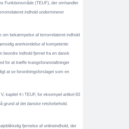
ions Funktionsmåde (TEUF), der omhandler
errorrelateret indhold underminerer
jde om bekæmpelse af terrorrelateret indhold
n gensidig anerkendelse af kompetente
 beordre indhold fjernet fra en dansk
d for at træffe tvangsforanstaltninger
igt at se forordningsforslaget som en
V, kapitel 4 i TEUF, for eksempel artikel 83
på grund af det danske retsforbehold.
jeblikkelig fjernelse af onlineindhold, der