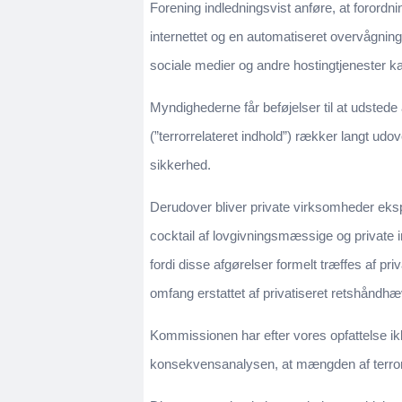
Forening indledningsvist anføre, at forordn
internettet og en automatiseret overvågnin
sociale medier og andre hostingtjenester ka
Myndighederne får beføjelser til at udsted
(”terrorrelateret indhold”) rækker langt udo
sikkerhed.
Derudover bliver private virksomheder eksp
cocktail af lovgivningsmæssige og private in
fordi disse afgørelser formelt træffes af p
omfang erstattet af privatiseret retshåndhæ
Kommissionen har efter vores opfattelse i
konsekvensanalysen, at mængden af terroris