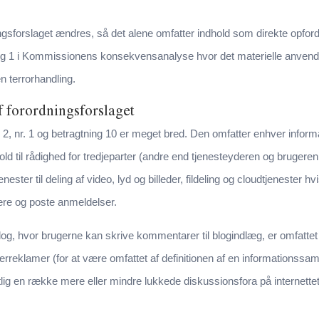
ingsforslaget ændres, så det alene omfatter indhold som direkte opfordr
ning 1 i Kommissionens konsekvensanalyse hvor det materielle anven
en terrorhandling.
f forordningsforslaget
kel 2, nr. 1 og betragtning 10 er meget bred. Den omfatter enhver info
hold til rådighed for tredjeparter (andre end tjenesteyderen og brugeren
ster til deling af video, lyd og billeder, fildeling og cloudtjenester hvi
re og poste anmeldelser.
log, hvor brugerne kan skrive kommentarer til blogindlæg, er omfattet af
reklamer (for at være omfattet af definitionen af en informationssa
lig en række mere eller mindre lukkede diskussionsfora på internettet, 