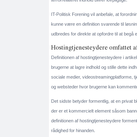
IT-Politisk Forening vil anbefale, at forordn
kunne være en definition svarende til løs
udbredes for direkte at opfordre til at begå 
Hostingtjenesteydere omfattet a
Definitionen af hostingtjenesteydere i arti
brugerne at lagre indhold og stille dette ind
sociale medier, videostreamingplatforme, tjene
og websteder hvor brugerne kan kommente
Det sidste betyder formentlig, at en privat b
der er et kommercielt element såsom banner
definitionen af hostingtjenesteydere forment
rådighed for hinanden.