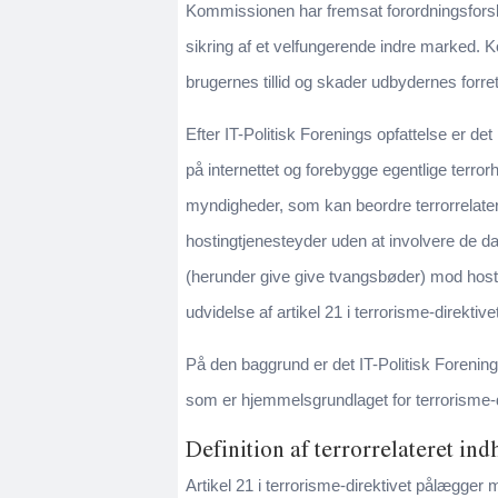
Kommissionen har fremsat forordningsfors
sikring af et velfungerende indre marked. K
brugernes tillid og skader udbydernes forre
Efter IT-Politisk Forenings opfattelse er d
på internettet og forebygge egentlige terro
myndigheder, som kan beordre terrorrelater
hostingtjenesteyder uden at involvere de dan
(herunder give give tvangsbøder) mod hosti
udvidelse af artikel 21 i terrorisme-direktive
På den baggrund er det IT-Politisk Forenings
som er hjemmelsgrundlaget for terrorisme-di
Definition af terrorrelateret ind
Artikel 21 i terrorisme-direktivet pålægger 