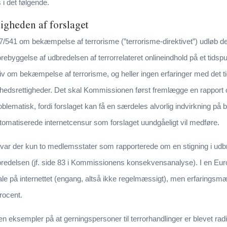
 det følgende.
gheden af forslaget
017/541 om bekæmpelse af terrorisme (”terrorisme-direktivet”) udløb
orebyggelse af udbredelsen af terrorrelateret onlineindhold på et tidsp
ektiv om bekæmpelse af terrorisme, og heller ingen erfaringer med det t
rihedsrettigheder. Det skal Kommissionen først fremlægge en rappo
roblematisk, fordi forslaget kan få en særdeles alvorlig indvirkning p
utomatiserede internetcensur som forslaget uundgåeligt vil medføre.
ar der kun to medlemsstater som rapporterede om en stigning i udbre
dbredelsen (jf. side 83 i Kommissionens konsekvensanalyse). I en E
ale på internettet (engang, altså ikke regelmæssigt), men erfaringsmæ
procent.
gen eksempler på at gerningspersoner til terrorhandlinger er blevet radi