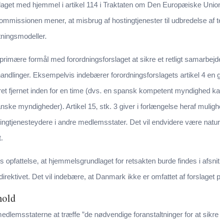
laget med hjemmel i artikel 114 i Traktaten om Den Europæiske Un
ommissionen mener, at misbrug af hostingtjenester til udbredelse af t
tningsmodeller.
et primære formål med forordningsforslaget at sikre et retligt samarbe
rhandlinger. Eksempelvis indebærer forordningsforslagets artikel 4 e
et fjernet inden for en time (dvs. en spansk kompetent myndighed kan
ske myndigheder). Artikel 15, stk. 3 giver i forlængelse heraf mulighe
ngtjenesteydere i andre medlemsstater. Det vil endvidere være naturl
t.
 opfattelse, at hjemmelsgrundlaget for retsakten burde findes i afsnit 
rektivet. Det vil indebære, at Danmark ikke er omfattet af forslaget 
hold
medlemsstaterne at træffe ”de nødvendige foranstaltninger for at sikre ø