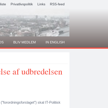
liste
Privatlivspolitik
Links
RSS-feed
OS
BLIV MEDLEM
IN ENGLISH
lse af udbredelsen
”forordningsforslaget”) skal IT-Politisk