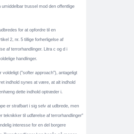
en umiddelbar trussel mod den offentlige
dbredes for at opfordre til en
kel 2, nr. 5 tillige forherligelse af
e af terrorhandlinger. Litra c og d i
voldelige handlinger.
ldeligt (”softer approach”), antageligt
t indhold synes at være, at alt indhold
enhæng dette indhold optræder i.
e er strafbart i sig selv at udbrede, men
er teknikker til udførelse af terrorhandlinger”
delig interesse for en del borgere