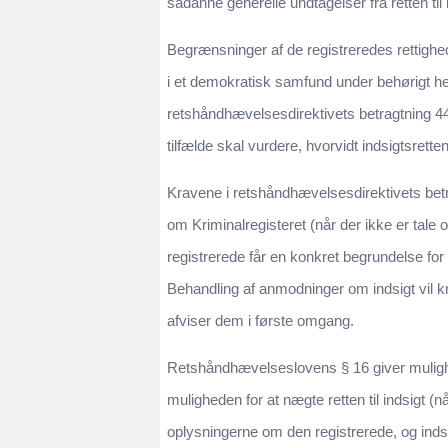
sådanne generelle undtagelser fra retten til 
Begrænsninger af de registreredes rettighe
i et demokratisk samfund under behørigt he
retshåndhævelsesdirektivets betragtning 44
tilfælde skal vurdere, hvorvidt indsigtsrette
Kravene i retshåndhævelsesdirektivets betra
om Kriminalregisteret (når der ikke er tale
registrerede får en konkret begrundelse for 
Behandling af anmodninger om indsigt vil kr
afviser dem i første omgang.
Retshåndhævelseslovens § 16 giver mulighed
muligheden for at nægte retten til indsigt (n
oplysningerne om den registrerede, og indsi