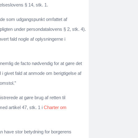
elseslovens § 14, stk. 1.
råde som udgangspunkt omfattet af
ligten under persondatalovens § 2, stk. 4).
vert fald nogle af oplysningerne i
emlig de facto nødvendig for at gøre det
 i givet fald at anmode om berigtigelse af
domstol.”
strerede at gøre brug af retten til
ed artikel 47, stk. 1 i
Charter om
an have stor betydning for borgerens