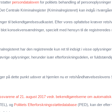
rstatter
persondataloven
for politiets behandling af personoplysninger
et Centrale Kriminalregister (Kriminalregisteret) kan indgå i tværgåe
nger til bekendtgørelsesudkastet. Efter vores opfattelse kræver ret
blot konsekvensændringer, specielt med hensyn til de registreredes r
egisteret har den registrerede kun ret til indsigt i visse oplysninger
til øvrige oplysninger, herunder især efterforskningsdelen, er fuldstæn
r på dette punkt udover at hjemlen nu er retshåndhævelseslovens § 1
ssvarene af 21. august 2017 vedr. bekendtgørelserne om automat
TEL), og
Politiets Efterforskningsstøttedatabase
(PED), kan der efter 