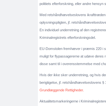
politiets efterforskning, eller andre hensyn
Med retshåndhævelseslovens ikrafttræden er
oplysningspligten, jf. retshåndhævelseslove
En individuel underretning af den registrere
Kriminalregistrets efterforskningsdel.
EU-Domstolen fremhæver i præmis 220 i sag
muligt for flypassagererne at udøve deres re
disse samt til i overensstemmelse med chartr
Hvis der ikke sker underretning, og hvis der 
berigtigelse, jf. retshåndhævelseslovens § 
Grundlæggende Rettigheder.
Aktualitetsmarkeringerne i Kriminalregister