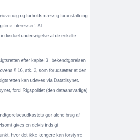
ødvendig og forholdsmæssig foranstaltning
itime interesser”. Af
individuel undersøgelse af de enkelte
gtsretten efter kapitel 3 i bekendtgørelsen
lovens § 16, stk. 2, som forudsætter at den
sigtsretten kan udøves via Datatilsynet.
net, fordi Rigspolitiet (den dataansvarlige)
endtgørelsesudkastets gør alene brug af
vlsomt gives en delvis indsigt i
unkt, hvor det ikke længere kan forstyrre