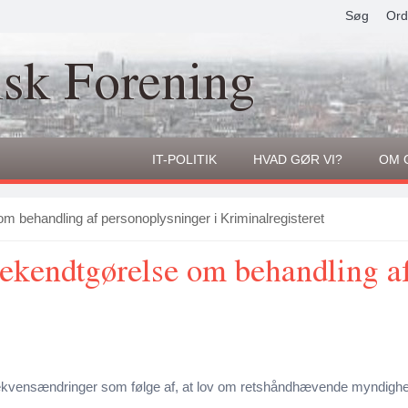
Søg
Ord
isk Forening
IT-POLITIK
HVAD GØR VI?
OM 
m behandling af personoplysninger i Kriminalregisteret
bekendtgørelse om behandling a
kvensændringer som følge af, at lov om retshåndhævende myndighed