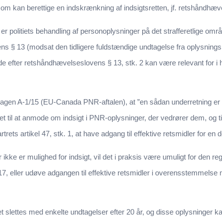
 som kan berettige en indskrænkning af indsigtsretten, jf. retshåndhæv
 politiets behandling af personoplysninger på det strafferetlige om
ns § 13 (modsat den tidligere fuldstændige undtagelse fra oplysningsp
de efter retshåndhævelseslovens § 13, stk. 2 kan være relevant for i h
en A-1/15 (EU-Canada PNR-aftalen), at ”en sådan underretning er n
t til at anmode om indsigt i PNR-oplysninger, der vedrører dem, og til
ets artikel 47, stk. 1, at have adgang til effektive retsmidler for en 
ikke er mulighed for indsigt, vil det i praksis være umuligt for den regi
17, eller udøve adgangen til effektive retsmidler i overensstemmelse m
et slettes med enkelte undtagelser efter 20 år, og disse oplysninger k