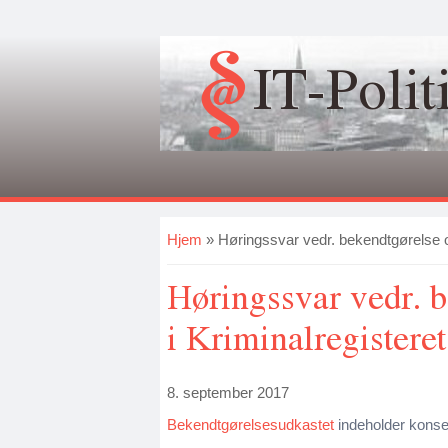
IT-Polit
Du er her
Hjem
» Høringssvar vedr. bekendtgørelse o
Høringssvar vedr. 
i Kriminalregisteret
8. september 2017
Bekendtgørelsesudkastet
indeholder konse