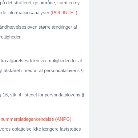
 på det strafferetlige område, samt en ny
nde informationsanalyser (
POL-INTEL
).
shåndhævelsesloven større ændringer af
ettigheder.
 fra afgørelsesdelen via muligheden for at
digt afskåret i medfør af persondatalovens §
6, stk. 4 i stedet for persondatalovens §
isk nummerpladegenkendelse (ANPG)
,
vores opfattelse ikke længere fastsættes