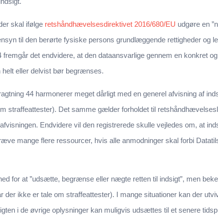
indsigt.
der skal ifølge
retshåndhævelsesdirektivet 2016/680/EU
udgøre en ”n
nsyn til den berørte fysiske persons grundlæggende rettigheder og leg
 fremgår det endvidere, at den dataansvarlige gennem en konkret og 
n helt eller delvist bør begrænses.
gtning 44 harmonerer meget dårligt med en generel afvisning af indsi
 om straffeattester). Det samme gælder forholdet til retshåndhævelses
afvisningen. Endvidere vil den registrerede skulle vejledes om, at ind
æve mange flere ressourcer, hvis alle anmodninger skal forbi Datatilsy
 for at ”udsætte, begrænse eller nægte retten til indsigt”, men bek
år der ikke er tale om straffeattester). I mange situationer kan der utvi
gten i de øvrige oplysninger kan muligvis udsættes til et senere tidsp