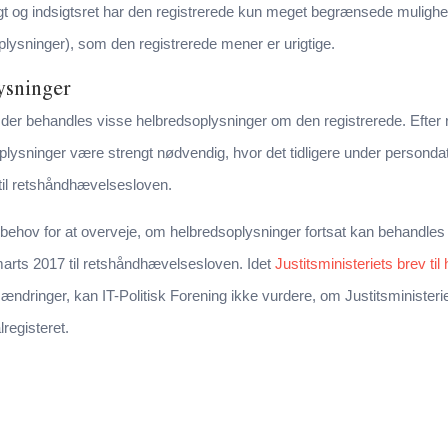
igt og indsigtsret har den registrerede kun meget begrænsede mulighe
plysninger), som den registrerede mener er urigtige.
ysninger
an der behandles visse helbredsoplysninger om den registrerede. Efte
plysninger være strengt nødvendig, hvor det tidligere under personda
 til retshåndhævelsesloven.
er behov for at overveje, om helbredsoplysninger fortsat kan behandl
. marts 2017 til retshåndhævelsesloven. Idet
Justitsministeriets brev ti
ringer, kan IT-Politisk Forening ikke vurdere, om Justitsministerie
registeret.