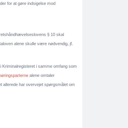
der for at gøre indsigelse mod
r retshåndhævelseslovens § 10 skal
taloven alene skulle være nødvendig, jf.
es i Kriminalregisteret i samme omfang som
l høringsparterne
alene omtaler
t allerede har overvejet spørgsmålet om