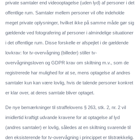
private samtaler end videooptagelse (uden lyd) af personer i det
offentlige rum. Samtaler mellem personer vil ofte indeholde
meget private oplysninger, hvilket ikke på samme måde gør sig
gældende ved fotografering af personer i almindelige situationer
i det offentlige rum. Disse forskelle er afspejlet i de gældende
lovkrav: for tv-overvågning (billeder) stiller tv-
overvågningsloven og GDPR krav om skiltning m.v., som de
registrerede har mulighed for at se, mens optagelse af andres
samtaler kun kan være lovlig, hvis de talende personer konkret
er klar over, at deres samtale bliver optaget.
De nye bemærkninger til straffelovens § 263, stk. 2, nr. 2 vil
imidlertid kraftigt udvande kravene for at optagelse af lyd
(andres samtaler) er lovlig, således at en skiltning svarende til
den eksisterende for tv-overvågning i princippet er tilstrækkelig.