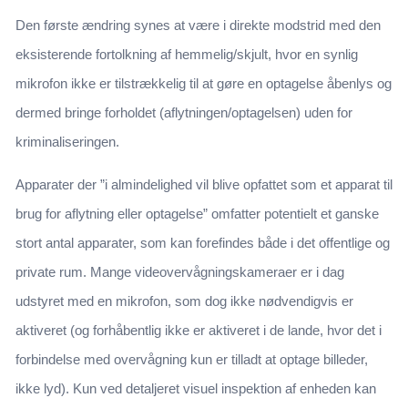
Den første ændring synes at være i direkte modstrid med den
eksisterende fortolkning af hemmelig/skjult, hvor en synlig
mikrofon ikke er tilstrækkelig til at gøre en optagelse åbenlys og
dermed bringe forholdet (aflytningen/optagelsen) uden for
kriminaliseringen.
Apparater der ”i almindelighed vil blive opfattet som et apparat til
brug for aflytning eller optagelse” omfatter potentielt et ganske
stort antal apparater, som kan forefindes både i det offentlige og
private rum. Mange videovervågningskameraer er i dag
udstyret med en mikrofon, som dog ikke nødvendigvis er
aktiveret (og forhåbentlig ikke er aktiveret i de lande, hvor det i
forbindelse med overvågning kun er tilladt at optage billeder,
ikke lyd). Kun ved detaljeret visuel inspektion af enheden kan