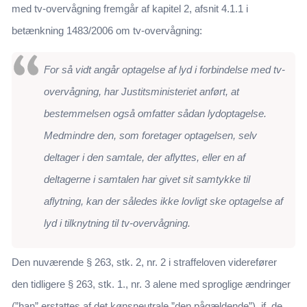
med tv-overvågning fremgår af kapitel 2, afsnit 4.1.1 i
betænkning 1483/2006 om tv-overvågning:
For så vidt angår optagelse af lyd i forbindelse med tv-
overvågning, har Justitsministeriet anført, at
bestemmelsen også omfatter sådan lydoptagelse.
Medmindre den, som foretager optagelsen, selv
deltager i den samtale, der aflyttes, eller en af
deltagerne i samtalen har givet sit samtykke til
aflytning, kan der således ikke lovligt ske optagelse af
lyd i tilknytning til tv-overvågning.
Den nuværende § 263, stk. 2, nr. 2 i straffeloven viderefører
den tidligere § 263, stk. 1., nr. 3 alene med sproglige ændringer
(”han” erstattes af det kønsneutrale ”den pågældende”), jf. de