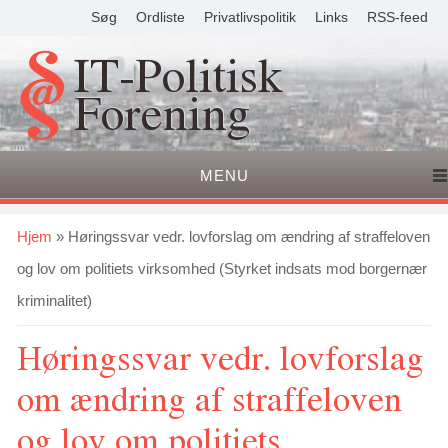
Søg
Ordliste
Privatlivspolitik
Links
RSS-feed
IT-Politisk
Forening
MENU
Du er her
Hjem
» Høringssvar vedr. lovforslag om ændring af straffeloven
og lov om politiets virksomhed (Styrket indsats mod borgernær
kriminalitet)
Høringssvar vedr. lovforslag
om ændring af straffeloven
og lov om politiets