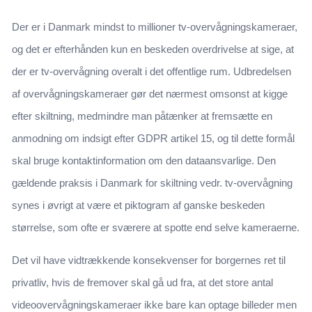
Der er i Danmark mindst to millioner tv-overvågningskameraer,
og det er efterhånden kun en beskeden overdrivelse at sige, at
der er tv-overvågning overalt i det offentlige rum. Udbredelsen
af overvågningskameraer gør det nærmest omsonst at kigge
efter skiltning, medmindre man påtænker at fremsætte en
anmodning om indsigt efter GDPR artikel 15, og til dette formål
skal bruge kontaktinformation om den dataansvarlige. Den
gældende praksis i Danmark for skiltning vedr. tv-overvågning
synes i øvrigt at være et piktogram af ganske beskeden
størrelse, som ofte er sværere at spotte end selve kameraerne.
Det vil have vidtrækkende konsekvenser for borgernes ret til
privatliv, hvis de fremover skal gå ud fra, at det store antal
videoovervågningskameraer ikke bare kan optage billeder men